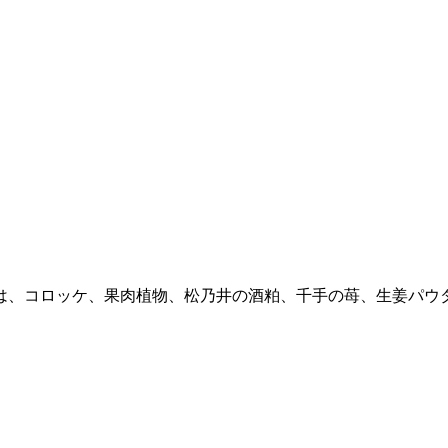
は、コロッケ、果肉植物、松乃井の酒粕、千手の苺、生姜パウ