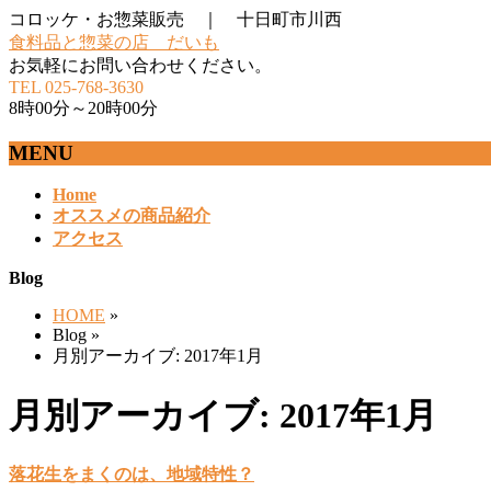
コロッケ・お惣菜販売 ｜ 十日町市川西
食料品と惣菜の店 だいも
お気軽にお問い合わせください。
TEL 025-768-3630
8時00分～20時00分
MENU
メ
Home
オススメの商品紹介
ニ
アクセス
ュ
ー
Blog
を
飛
HOME
»
ば
Blog »
す
月別アーカイブ: 2017年1月
月別アーカイブ: 2017年1月
落花生をまくのは、地域特性？