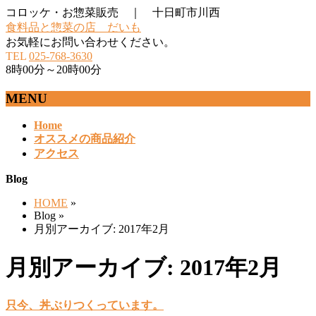
コロッケ・お惣菜販売 ｜ 十日町市川西
食料品と惣菜の店 だいも
お気軽にお問い合わせください。
TEL
025-768-3630
8時00分～20時00分
MENU
メ
Home
オススメの商品紹介
ニ
アクセス
ュ
ー
Blog
を
飛
HOME
»
ば
Blog »
す
月別アーカイブ: 2017年2月
月別アーカイブ: 2017年2月
只今、丼ぶりつくっています。