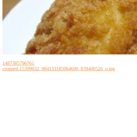
1487385796761
cropped-15399032_984133185064690_839400526_o.jpg