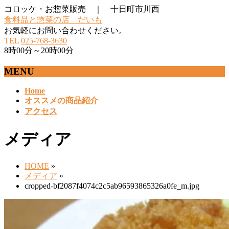
コロッケ・お惣菜販売 ｜ 十日町市川西
食料品と惣菜の店 だいも
お気軽にお問い合わせください。
TEL
025-768-3630
8時00分～20時00分
MENU
メ
Home
オススメの商品紹介
ニ
アクセス
ュ
ー
を
メディア
飛
ば
HOME
»
す
メディア
»
cropped-bf2087f4074c2c5ab96593865326a0fe_m.jpg