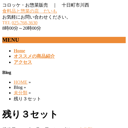
コロッケ・お惣菜販売 ｜ 十日町市川西
食料品と惣菜の店 だいも
お気軽にお問い合わせください。
TEL
025-768-3630
8時00分～20時00分
MENU
メ
Home
オススメの商品紹介
ニ
アクセス
ュ
ー
Blog
を
飛
HOME
»
ば
Blog »
す
未分類
»
残り３セット
残り３セット