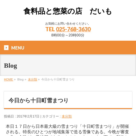
食料品と惣菜の店 だいも
お気軽にお問い合わせください。
TEL
025-768-3630
8時00分～20時00分
MENU
Blog
HOME
»
Blog »
未分類
»
今日から十日町雪まつり
今日から十日町雪まつり
投稿日 : 2017年2月17日 | カテゴリー :
未分類
本日１７日から日本最大級の雪まつり「十日町雪まつり」が開催
される。特長のひとつが地域集落で造る雪像である。今晩が審査