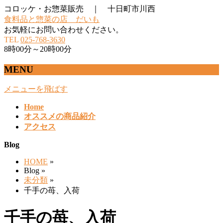
コロッケ・お惣菜販売 ｜ 十日町市川西
食料品と惣菜の店 だいも
お気軽にお問い合わせください。
TEL
025-768-3630
8時00分～20時00分
MENU
メニューを飛ばす
Home
オススメの商品紹介
アクセス
Blog
HOME
»
Blog »
未分類
»
千手の苺、入荷
千手の苺、入荷