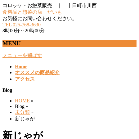
コロッケ・お惣菜販売 ｜ 十日町市川西
食料品と惣菜の店 だいも
お気軽にお問い合わせください。
TEL
025-768-3630
8時00分～20時00分
MENU
メニューを飛ばす
Home
オススメの商品紹介
アクセス
Blog
HOME
»
Blog »
未分類
»
新じゃが
新じゃが