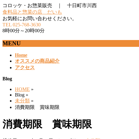
コロッケ・お惣菜販売 ｜ 十日町市川西
食料品と惣菜の店 だいも
お気軽にお問い合わせください。
TEL 025-768-3630
8時00分～20時00分
MENU
メ
Home
オススメの商品紹介
ニ
アクセス
ュ
ー
Blog
を
飛
HOME
»
ば
Blog »
す
未分類
»
消費期限 賞味期限
消費期限 賞味期限