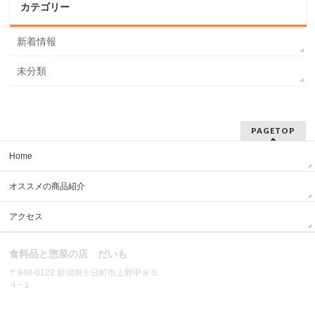
カテゴリー
新着情報
未分類
PAGETOP
Home
オススメの商品紹介
アクセス
食料品と惣菜の店 だいも
〒948-0122 新潟県十日町市上野甲８５
４−１